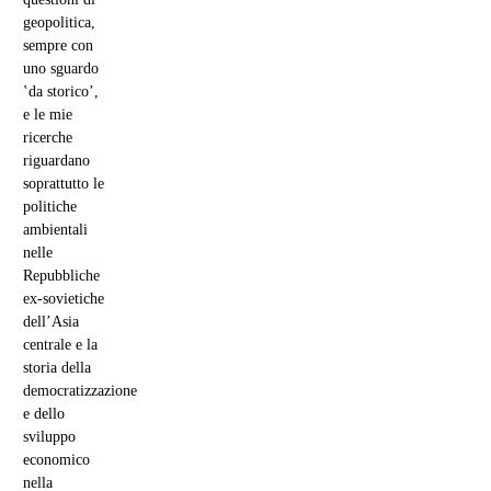
geopolitica,
sempre con
uno sguardo
ʽda storicoʼ,
e le mie
ricerche
riguardano
soprattutto le
politiche
ambientali
nelle
Repubbliche
ex-sovietiche
dell’Asia
centrale e la
storia della
democratizzazione
e dello
sviluppo
economico
nella