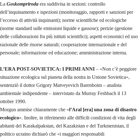
La
Goskompriroda
era suddivisa in sezioni: controllo
dell’inquinamento e ispezioni (monitoraggio, rapporti e sanzioni per
l’eccesso di attività inquinanti); norme scientifiche ed ecologiche
(norme standard sulle emissioni liquide e gassose); perizie (gestione
delle collaborazioni fra più istituti scientifici); aspetti economici ed uso
razionale delle risorse naturali; cooperazione internazionale e del
personale; informazione ed educazione; amministrazione interna.
L’ERA POST-SOVIETICA: I PRIMI ANNI
– «Non c’è peggiore
situazione ecologica sul pianeta della nostra in Unione Sovietica»,
sentenziò il dottor Grigory Matveyevich Barenboim – analista
ambientale indipendente – intervistato da Murray Feshbach il 13
ottobre 1990.
Morgun ammise chiaramente che «
l’Aral [era] una zona di disastro
ecologico
». Inoltre, in riferimento alle difficili condizioni di vita degli
abitanti del Karakalpakstan, del Kazakistan e del Turkmenistan, il
politico ucraino dichiarò che «i maggiori responsabili