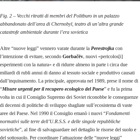
Fig. 2 – Vecchi ritratti di membri del Politburo in un palazzo
abbandonato dell’area di Chernobyl, teatro di un’altra grande
catastrofe ambientale durante l’era sovietica
Altre “nuove leggi” vennero varate durante la
Perestrojka
con
l’intenzione di evitare, secondo
Gorbačëv
, nuovi «pericolos[i]
esperimenti con la natura» e di ridurre almeno in parte i circa due
miliardi di rubli annui di danno al tessuto sociale e produttivo causati
dall’inquinamento. La principale, approvata nel 1989, prese il nome di
“
Misure urgenti per il recupero ecologico del Paese
” e fu la prima
volta in cui il Consiglio Supremo dei Soviet riconobbe le conseguenze
di decenni di politiche di sviluppo sbagliate sull’ecosistema di vaste
aree del Paese. Nel 1990 il Consiglio emanò i nuovi “
Fondamenti
normativi sulle terre dell’U.R.S.S. e delle singole repubbliche
sovietiche
”, al fine di salvaguardare nel dettaglio le risorse del suolo e
del sottosuolo. Per coordinare l’attuazione delle “nuove leggi”