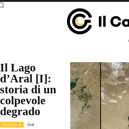
Il Lago
d’Aral [I]:
storia di un
colpevole
degrado
Parliamo di
Aral