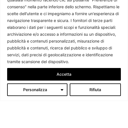
consenso" nella parte inferiore dello schermo. Rispettiamo le
L’UE e i Paesi “-stan”
scelte dell'utente e ci impegniamo a fornire un'esperienza di
navigazione trasparente e sicura. I fornitori di terze parti
Luca Sinagra Brisca
-
6 Febbraio 2024
elaborano i dati per i seguenti scopi e funzionalità speciali:
archiviazione e/o accesso a informazioni su un dispositivo,
pubblicità e contenuti personalizzati, misurazione di
pubblicità e contenuti, ricerca del pubblico e sviluppo di
servizi, dati precisi di geolocalizzazione e identificazione
tramite scansione del dispositivo.
Accetta
Personalizza
Rifiuta
Chi siamo
Il Caffè Geopolitico è una Associazione di Promozione Sociale. Dal