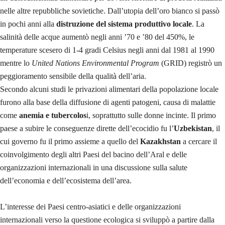
nelle altre repubbliche sovietiche. Dall’utopia dell’oro bianco si passò
in pochi anni alla
distruzione del sistema produttivo locale
. La
salinità delle acque aumentò negli anni ’70 e ’80 del 450%, le
temperature scesero di 1-4 gradi Celsius negli anni dal 1981 al 1990
mentre lo
United Nations Environmental Program
(GRID) registrò un
peggioramento sensibile della qualità dell’aria.
Secondo alcuni studi le privazioni alimentari della popolazione locale
furono alla base della diffusione di agenti patogeni, causa di malattie
come
anemia e tubercolos
i, soprattutto sulle donne incinte. Il primo
paese a subire le conseguenze dirette dell’ecocidio fu l’
Uzbekistan
, il
cui governo fu il primo assieme a quello del
Kazakhstan
a cercare il
coinvolgimento degli altri Paesi del bacino dell’Aral e delle
organizzazioni internazionali in una discussione sulla salute
dell’economia e dell’ecosistema dell’area.
L’interesse dei Paesi centro-asiatici e delle organizzazioni
internazionali verso la questione ecologica si sviluppò a partire dalla