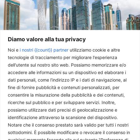
Diamo valore alla tua privacy
Noi e
i nostri {{count}} partner
utilizziamo cookie e altre
Il World Government Summit: sfide economiche e
tecnologie di tracciamento per migliorare l'esperienza
ambientali per l’Asia Centrale
dell'utente sul nostro sito web. Possiamo memorizzare e/o
Irene Quaglia
-
7 Marzo 2024
accedere alle informazioni su un dispositivo ed elaborare i
dati personali, come l’indirizzo IP e i dati di navigazione, al
fine di fornire pubblicità e contenuti personalizzati, per
consentire la misurazione della pubblicità e dei contenuti,
ricerche sul pubblico e per sviluppare servizi. Inoltre,
possiamo utilizzare dati precisi di geolocalizzazione e
identificazione attraverso la scansione del dispositivo.
Notare che il consenso prestato sarà valido per tutti i nostri
sottodomini. È possibile modificare o revocare il consenso in
qualsiasi momento facendo clic sul pulsante "Preferenze di