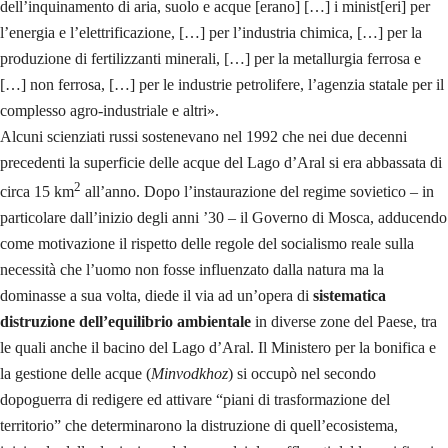
dell’inquinamento di aria, suolo e acque [erano] […] i minist[eri] per
l’energia e l’elettrificazione, […] per l’industria chimica, […] per la
produzione di fertilizzanti minerali, […] per la metallurgia ferrosa e
[…] non ferrosa, […] per le industrie petrolifere, l’agenzia statale per il
complesso agro-industriale e altri».
Alcuni scienziati russi sostenevano nel 1992 che nei due decenni
precedenti la superficie delle acque del Lago d’Aral si era abbassata di
2
circa 15 km
all’anno. Dopo l’instaurazione del regime sovietico – in
particolare dall’inizio degli anni ’30 – il Governo di Mosca, adducendo
come motivazione il rispetto delle regole del socialismo reale sulla
necessità che l’uomo non fosse influenzato dalla natura ma la
dominasse a sua volta, diede il via ad un’opera di
sistematica
distruzione dell’equilibrio ambientale
in diverse zone del Paese, tra
le quali anche il bacino del Lago d’Aral. Il Ministero per la bonifica e
la gestione delle acque (
Minvodkhoz
) si occupò nel secondo
dopoguerra di redigere ed attivare “piani di trasformazione del
territorio” che determinarono la distruzione di quell’ecosistema,