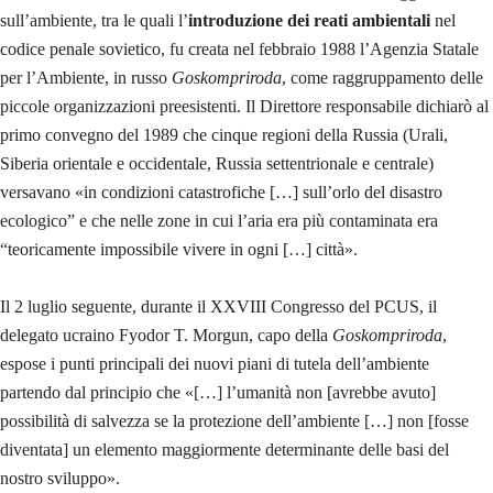
sull’ambiente, tra le quali l’
introduzione dei reati ambientali
nel
codice penale sovietico, fu creata nel febbraio 1988 l’Agenzia Statale
per l’Ambiente, in russo
Goskompriroda
, come raggruppamento delle
piccole organizzazioni preesistenti. Il Direttore responsabile dichiarò al
primo convegno del 1989 che cinque regioni della Russia (Urali,
Siberia orientale e occidentale, Russia settentrionale e centrale)
versavano «in condizioni catastrofiche […] sull’orlo del disastro
ecologico” e che nelle zone in cui l’aria era più contaminata era
“teoricamente impossibile vivere in ogni […] città».
Il 2 luglio seguente, durante il XXVIII Congresso del PCUS, il
delegato ucraino Fyodor T. Morgun, capo della
Goskompriroda
,
espose i punti principali dei nuovi piani di tutela dell’ambiente
partendo dal principio che «[…] l’umanità non [avrebbe avuto]
possibilità di salvezza se la protezione dell’ambiente […] non [fosse
diventata] un elemento maggiormente determinante delle basi del
nostro sviluppo».