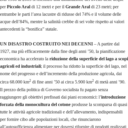
per
Piccolo Aral
di 12 metri e per il
Grande Aral
di 23 metri; per
entrambe le parti l’area lacustre di ridusse del 74% e il volume delle
acque dell’84%, mentre la salinità crebbe di sei volte rispetto ai valori
antecedenti la “bonifica” statale.
UN DISASTRO COSTRUITO NEI DECENNI
– A partire dal
1927, ma più efficacemente dalla fine degli anni ’50, la pianificazione
economica ha accelerato la
riduzione della superficie del lago a scopi
agricoli ed industriali
; il processo ha ridotto la superficie del lago, nel
nome del progresso e dell’incremento della produzione agricola, dai
2
2
circa 68.000 km
di fine anni ’50 ai circa 5.900 km
di metà anni ’90.
Il prezzo della politica di Governo socialista fu pagato senza
raggiungere gli obiettivi prefissati dai piani economici: l’
introduzione
forzata della monocultura del cotone
produsse la scomparsa di quasi
tutte le attività agricole tradizionali e dell’allevamento, indispensabili
per fornire cibo alle popolazioni locali, che rinunciarono
all’autosufficienza alimentare per doversi rifornire di prodotti realizzati