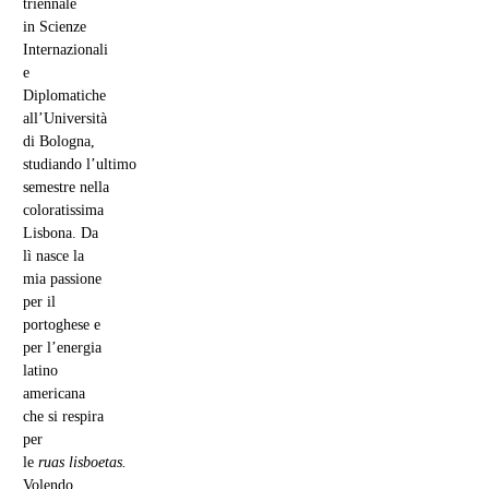
triennale
in Scienze
Internazionali
e
Diplomatiche
all’Università
di Bologna,
studiando l’ultimo
semestre nella
coloratissima
Lisbona. Da
lì nasce la
mia passione
per il
portoghese e
per l’energia
latino
americana
che si respira
per
le
ruas lisboetas.
Volendo