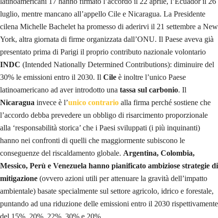
latinoamericani 17 hanno firmato l’accordo il 22 aprile, l’Ecuador il 26
luglio, mentre mancano all’appello Cile e Nicaragua. La Presidente
cilena Michelle Bachelet ha promesso di aderirvi il 21 settembre a New
York, altra giornata di firme organizzata dall’ONU. Il Paese aveva già
presentato prima di Parigi il proprio contributo nazionale volontario
INDC
(Intended Nationally Determined Contributions): diminuire del
30% le emissioni entro il 2030. Il
Cile
è inoltre l’unico Paese
latinoamericano ad aver introdotto una
tassa sul carbonio
. Il
Nicaragua
invece è l’
unico contrario
alla firma perché sostiene che
l’accordo debba prevedere un obbligo di risarcimento proporzionale
alla ‘responsabilità storica’ che i Paesi sviluppati (i più inquinanti)
hanno nei confronti di quelli che maggiormente subiscono le
conseguenze del riscaldamento globale.
Argentina, Colombia,
Messico, Perù e Venezuela hanno pianificato ambiziose strategie di
mitigazione
(ovvero azioni utili per attenuare la gravità dell’impatto
ambientale) basate specialmente sul settore agricolo, idrico e forestale,
puntando ad una riduzione delle emissioni entro il 2030 rispettivamente
del 15%, 20%, 22%, 30% e 20%.