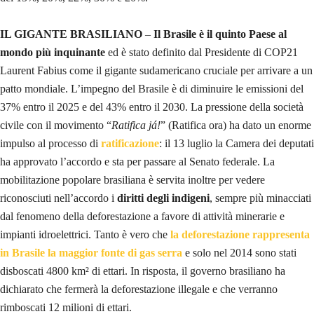
IL GIGANTE BRASILIANO
–
Il Brasile è il quinto Paese al
mondo più inquinante
ed è stato definito dal Presidente di COP21
Laurent Fabius come il gigante sudamericano cruciale per arrivare a un
patto mondiale. L’impegno del Brasile è di diminuire le emissioni del
37% entro il 2025 e del 43% entro il 2030. La pressione della società
civile con il movimento “
Ratifica já!
” (Ratifica ora) ha dato un enorme
impulso al processo di
ratificazione
: il 13 luglio la Camera dei deputati
ha approvato l’accordo e sta per passare al Senato federale. La
mobilitazione popolare brasiliana è servita inoltre per vedere
riconosciuti nell’accordo i
diritti degli indigeni
, sempre più minacciati
dal fenomeno della deforestazione a favore di attività minerarie e
impianti idroelettrici. Tanto è vero che
la deforestazione rappresenta
in Brasile la maggior fonte di gas serra
e solo nel 2014 sono stati
disboscati 4800 km² di ettari. In risposta, il governo brasiliano ha
dichiarato che fermerà la deforestazione illegale e che verranno
rimboscati 12 milioni di ettari.