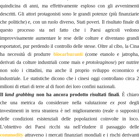
quindicina di anni, ma effettivamente esploso con gli avvenimenti
descritti. Gli attori protagonisti sono le grandi potenze (più finanziarie
che politiche) e, con un ruolo diverso, Stati poveri. Il risultato finale di
questo processo sta nel fatto che i Paesi agricoli vedono
improvvisamente aumentare le rese delle colture e diventano grandi
esportatori, pur perdendo il controllo delle stesse. Oltre al cibo, la Cina
ha necessità di produrre
biocarburanti
(come etanolo e jatropha,
derivati da colture industriali come mais e
protoleaginose
) per nutrir
non solo i cittadini, ma anche il proprio sviluppo economico e
industriale. Le statistiche dicono che i cinesi oggi controllano circa 2
milioni di ettari di terre al di fuori dei loro confini nazionali.
Il
land grabbing
non ha ancora prodotto risultati finali
. È chiar
che una metrica da considerare nella valutazione
ex post
degl
investimenti in terra straniera è nel miglioramento (reale o supposto)
delle condizioni esistenziali delle popolazioni coinvolte in loco.
L’obiettivo dei Paesi ricchi sta nell’eludere il passaggio delle
commodity
attraverso i mercati finanziari mondiali e i rischi derivant