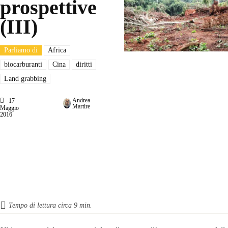
prospettive
(III)
Parliamo di
Africa
biocarburanti
Cina
diritti
Land grabbing
Andrea
17
Martire
Maggio
2016
Tempo di lettura circa
9
min.