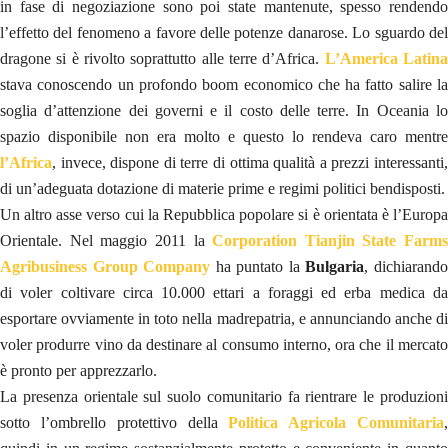
in fase di negoziazione sono poi state mantenute, spesso rendendo
l’effetto del fenomeno a favore delle potenze danarose. Lo sguardo del
dragone si è rivolto soprattutto alle terre d’Africa.
L’America Latin
stava conoscendo un profondo boom economico che ha fatto salire la
soglia d’attenzione dei governi e il costo delle terre. In Oceania lo
spazio disponibile non era molto e questo lo rendeva caro mentre
l’Africa
, invece, dispone di terre di ottima qualità a prezzi interessanti,
di un’adeguata dotazione di materie prime e regimi politici bendisposti.
Un altro asse verso cui la Repubblica popolare si è orientata è l’Europa
Orientale. Nel maggio 2011 la
Corporation Tianjin State Farms
Agribusiness Group Company
ha puntato la
Bulgaria
, dichiarand
di voler coltivare circa 10.000 ettari a foraggi ed erba medica da
esportare ovviamente in toto nella madrepatria, e annunciando anche di
voler produrre vino da destinare al consumo interno, ora che il mercato
è pronto per apprezzarlo.
La presenza orientale sul suolo comunitario fa rientrare le produzioni
sotto l’ombrello protettivo della
Politica Agricola Comunitaria