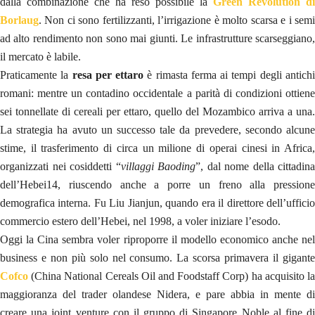
dalla combinazione che ha reso possibile la
Green Revolution di
Borlaug
. Non ci sono fertilizzanti, l’irrigazione è molto scarsa e i semi
ad alto rendimento non sono mai giunti. Le infrastrutture scarseggiano,
il mercato è labile.
Praticamente la
resa per ettaro
è rimasta ferma ai tempi degli antich
romani: mentre un contadino occidentale a parità di condizioni ottiene
sei tonnellate di cereali per ettaro, quello del Mozambico arriva a una.
La strategia ha avuto un successo tale da prevedere, secondo alcune
stime, il trasferimento di circa un milione di operai cinesi in Africa,
organizzati nei cosiddetti “
villaggi Baoding
”, dal nome della cittadina
dell’Hebei14, riuscendo anche a porre un freno alla pressione
demografica interna. Fu Liu Jianjun, quando era il direttore dell’ufficio
commercio estero dell’Hebei, nel 1998, a voler iniziare l’esodo.
Oggi la Cina sembra voler riproporre il modello economico anche nel
business e non più solo nel consumo. La scorsa primavera il gigante
Cofco
(China National Cereals Oil and Foodstaff Corp) ha acquisito l
maggioranza del trader olandese Nidera, e pare abbia in mente di
creare una joint venture con il gruppo di Singapore Noble al fine di