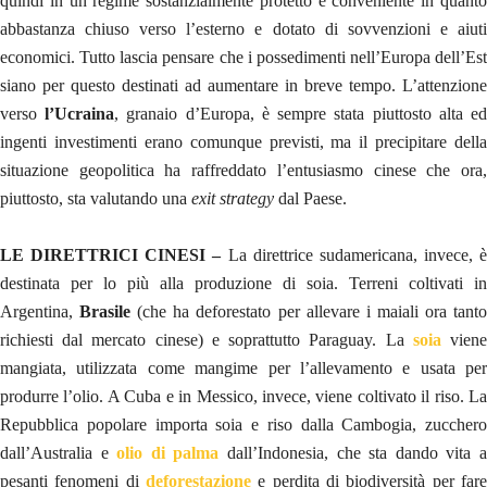
quindi in un regime sostanzialmente protetto e conveniente in quanto
abbastanza chiuso verso l’esterno e dotato di sovvenzioni e aiuti
economici. Tutto lascia pensare che i possedimenti nell’Europa dell’Est
siano per questo destinati ad aumentare in breve tempo. L’attenzione
verso
l’Ucraina
, granaio d’Europa, è sempre stata piuttosto alta e
ingenti investimenti erano comunque previsti, ma il precipitare della
situazione geopolitica ha raffreddato l’entusiasmo cinese che ora,
piuttosto, sta valutando una
exit strategy
dal Paese.
LE DIRETTRICI CINESI –
La direttrice sudamericana, invece, è
destinata per lo più alla produzione di soia. Terreni coltivati in
Argentina,
Brasile
(che ha deforestato per allevare i maiali ora tant
richiesti dal mercato cinese) e soprattutto Paraguay. La
soia
vien
mangiata, utilizzata come mangime per l’allevamento e usata per
produrre l’olio. A Cuba e in Messico, invece, viene coltivato il riso. La
Repubblica popolare importa soia e riso dalla Cambogia, zucchero
dall’Australia e
olio di palma
dall’Indonesia, che sta dando vita 
pesanti fenomeni di
deforestazione
e perdita di biodiversità per far