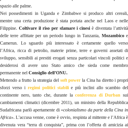
spazio alle palme.
Nei possedimenti in Uganda e Zimbabwe si produco altri cereali,
mentre una certa produzione è stata portata anche nel Laos e nelle
Filippine.
Coltivare il riso per sfamare i cinesi
è diventata l’attivit
delle terre affittate per un periodo lungo in Tanzania,
Mozambico
Camerun. Lo sguardo più interessato è certamente quello verso
l’Africa, ricca di petrolio, materie prime, terre e governi assetati di
sviluppo, sensibili ai prestiti erogati senza particolari vincoli politici e
desiderosi di avere uno Stato amico che sieda come membro
permanente nel
Consiglio dell’ONU.
Mettendo a frutto la strategia del
soft power
la Cina ha diretto i propr
sforzi verso i
regimi politici stabili
e più inclini allo scambio de
continente nero, tanto che, durante la
conferenza di Durban
su
cambiamenti climatici (dicembre 2011), un ministro della Repubblica
Sudafricana parlò apertamente di «
colonialismo da parte della Cina i
Africa»
. L’accusa venne, come è ovvio, respinta al mittente e l’Africa è
divenuta vera “terra di conquista”, prima con l’offerta di amicizia ai