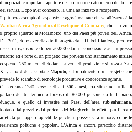
di negoziati e importanti aperture del proprio mercato interno dei beni e
dei servizi. Dopo aver concesso, la Cina ha iniziato a recuperare.
Il più noto esempio di espansione agroalimentare cinese all’estero è la
Wanbao Africa Agricultural Development Company
, che ha rivolto
il proprio sguardo al Mozambico, uno dei Paesi più poveri dell’Africa.
Dal 2011, dopo aver rilevato il progetto dalla Hubei Lianfeng, produce
riso e mais, dispone di ben 20.000 ettari in concessione ad un prezzo
irrisorio ed è forte di un progetto che prevede uno stanziamento iniziale
cospicuo, 250 milioni di dollari. La zona di produzione si trova a Xai-
Xai, a nord della capitale
Maputo,
e formalmente è un progetto che
prevede lo scambio di tecnologie produttive e conoscenze agrarie.
Ci lavorano 1340 persone di cui 500 cinesi, ma stime non ufficiali
parlano del trasferimento forzoso di 80.000 persone da lì. Il piano,
dunque, è quello di investire nei Paesi dell’area
sub-sahariana
,
lontano dai prezzi e dai pericoli del
Maghreb
. In effetti, più l’area 
arretrata più appare appetibile perché il prezzo sarà minore, come le
resistenze politiche e popolari. L’Africa è ancora parecchio distante