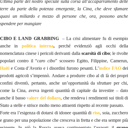
Ultima parte del nostro speciale sulla corsa all’accaparramento delle
terre da parte della potenza emergente, la Cina, che deve sfamare
quasi un miliardo e mezzo di persone che, ora, possono anche
spendere per mangiare
CIBO E LAND GRABBING
– La crisi alimentare fu di esempi
anche in
politica interna
,
perché evidenziò agli occhi della
nomenclatura cinese i pericoli derivanti dalla
scarsità di cibo
; le rivolt
popolari contro il “
caro cibo
” scossero Egitto, Filippine, Camerun,
Haiti
e Costa d’Avorio e i disordini furono pesanti. L’
indice FAO
de
prodotti agricoli s’impennò. Andare a produrre cibo al di là dei propri
confini diventò, pertanto, anche un’opportunità da sfruttare per chi,
come la Cina, aveva ingenti quantità di capitale da investire – dato
anche il basso
valore del dollaro
, che rendeva i rendimenti sui titoli d
Stato a stelle e strisce molto meno attraenti rispetto al recente passato.
Forte era l’esigenza di dotarsi di idonee quantità di
riso
, soia, zuccher
e grano per una popolazione che cresceva in fretta e che era sempre più
esigente. In più la Russia aveva contingentato l’export; il
grano