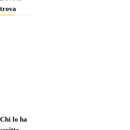
trova
Chi lo ha
scritto