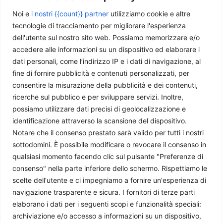
Noi e
i nostri {{count}} partner
utilizziamo cookie e altre
tecnologie di tracciamento per migliorare l'esperienza
dell'utente sul nostro sito web. Possiamo memorizzare e/o
accedere alle informazioni su un dispositivo ed elaborare i
dati personali, come l’indirizzo IP e i dati di navigazione, al
Chi siamo
fine di fornire pubblicità e contenuti personalizzati, per
consentire la misurazione della pubblicità e dei contenuti,
ricerche sul pubblico e per sviluppare servizi. Inoltre,
Il Caffè Geopolitico è una Associazione di Promozione Sociale. Dal
possiamo utilizzare dati precisi di geolocalizzazione e
2009 parliamo di politica internazionale, per diffondere una
identificazione attraverso la scansione del dispositivo.
conoscenza accessibile e aggiornata delle dinamiche geopolitiche che
Notare che il consenso prestato sarà valido per tutti i nostri
segnano il mondo che ci circonda.
sottodomini. È possibile modificare o revocare il consenso in
C.F./P.IVA 11078490965 - Testata giornalistica registrata presso il
qualsiasi momento facendo clic sul pulsante "Preferenze di
Tribunale di Milano aut. n.398 del 10/12/2013 - ISSN 2384-9975
consenso" nella parte inferiore dello schermo. Rispettiamo le
Scrivici:
redazione@ilcaffegeopolitico.net
scelte dell'utente e ci impegniamo a fornire un'esperienza di
navigazione trasparente e sicura. I fornitori di terze parti
elaborano i dati per i seguenti scopi e funzionalità speciali:
Seguici
archiviazione e/o accesso a informazioni su un dispositivo,