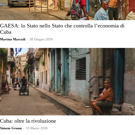
GAESA: lo Stato nello Stato che controlla l’economia di
Cuba
Martina Marradi
-
30 Giugno 2026
Cuba: oltre la rivoluzione
Simone Grussu
-
13 Marzo 2026