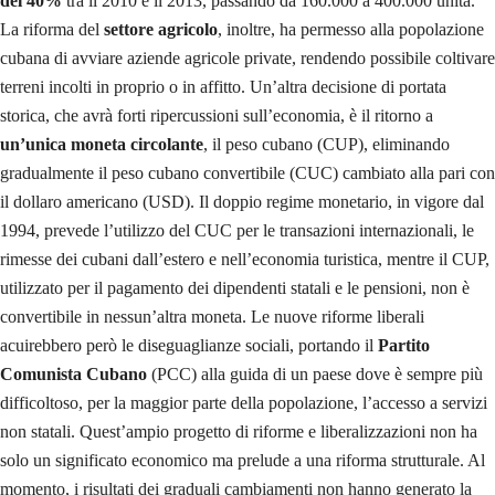
del 40%
tra il 2010 e il 2013, passando da 160.000 a 400.000 unità.
La riforma del
settore agricolo
, inoltre, ha permesso alla popolazione
cubana di avviare aziende agricole private, rendendo possibile coltivare
terreni incolti in proprio o in affitto. Un’altra decisione di portata
storica, che avrà forti ripercussioni sull’economia, è il ritorno a
un’unica moneta circolante
, il peso cubano (CUP), eliminando
gradualmente il peso cubano convertibile (CUC) cambiato alla pari con
il dollaro americano (USD). Il doppio regime monetario, in vigore dal
1994, prevede l’utilizzo del CUC per le transazioni internazionali, le
rimesse dei cubani dall’estero e nell’economia turistica, mentre il CUP,
utilizzato per il pagamento dei dipendenti statali e le pensioni, non è
convertibile in nessun’altra moneta. Le nuove riforme liberali
acuirebbero però le diseguaglianze sociali, portando il
Partito
Comunista Cubano
(PCC) alla guida di un paese dove è sempre più
difficoltoso, per la maggior parte della popolazione, l’accesso a servizi
non statali. Quest’ampio progetto di riforme e liberalizzazioni non ha
solo un significato economico ma prelude a una riforma strutturale. Al
momento, i risultati dei graduali cambiamenti non hanno generato la