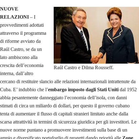
NUOVE
RELAZIONI
– I
provvedimenti adottati
attraverso il programma
di riforme avviato da
Raúl Castro, se da un
lato ambiscono alla
crescita dell’economia
Raúl Castro e Dilma Rousseff.
interna, dall’altro
cercano di restituire slancio alle relazioni internazionali intrattenute da
Cuba. E’ indubbio che l’
embargo imposto dagli Stati Uniti
dal 1952
abbia pesantemente danneggiato l’economia dell’isola, con danni
stimati di circa un miliardo di dollari, per questo il governo cubano
tenta di aumentare il flusso di capitali stranieri limitato anche dalla
scarsa attrattività in termini di sicurezza giuridica per gli investitori. Le
nuove norme puntano a promuovere investimenti sulla base di un
ampio e diversificato portafoglio di progetti dando priorità alle
Zone