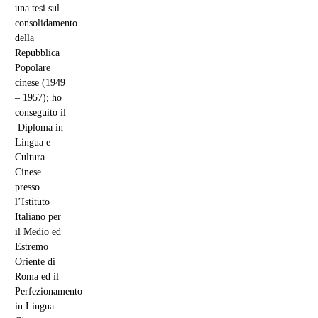
permesso alla Cina di risollevarsi e di riacquistare la propria dignità,
radicati in 5mila anni di storia, si coniughino con i diritti fondamentali e
le libertà, che le
periferie dell’impero
hanno conosciuto e che non
intendono perdere. D’altro canto i giovani “Hong Kongers” potranno
ottenere almeno parte dei risultati sperati se saranno come l’acqua, ma
non in riferimento a
Bruce Lee
, quanto alla millenaria saggezza cinese
che può puntare sulla
conoscenza fondata sull’intermediazione
attraverso il
dialogo pacifico
, per poter sognare il nuovo “sogno
cinese”. La vera sfida è questa. Riuscirà il Governo di Pechino a tener
conto di queste istanze e riusciranno i giovani manifestanti a fungere da
lievito senza far fermentare tutta la pasta?
Elisabetta Esposito Martino
Indice
HONG KONG