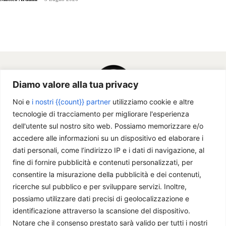
passione per
la Cina, la
geopolitica
e le
istituzioni
politiche e
costituzionali. Suono
la chitarra,
Diamo valore alla tua privacy
preparo
aromatici tè
Noi e
i nostri {{count}} partner
utilizziamo cookie e altre
ma non mi
tecnologie di tracciamento per migliorare l'esperienza
sveglio
dell'utente sul nostro sito web. Possiamo memorizzare e/o
senza… il
accedere alle informazioni su un dispositivo ed elaborare i
caffè!
dati personali, come l’indirizzo IP e i dati di navigazione, al
fine di fornire pubblicità e contenuti personalizzati, per
consentire la misurazione della pubblicità e dei contenuti,
ricerche sul pubblico e per sviluppare servizi. Inoltre,
possiamo utilizzare dati precisi di geolocalizzazione e
identificazione attraverso la scansione del dispositivo.
Notare che il consenso prestato sarà valido per tutti i nostri