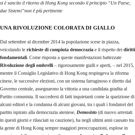
con un basso livello di tassazione e la quasi totale mancanza di dazi,
che ne hanno fatto un centro strategico di accesso ai mercati mondiali.
Questa situazione ha subito il primo contraccolpo nel
2014
, quando il
Comitato permanente della XII Assemblea Popolare nazionale abrogò
il
sistema elettorale
previgente, riducendo il suffragio universale
attraverso la limitazione dell’elettorato passivo a una lista ristretta scelta
da un Comitato di Designazione.
Embed from Getty Images