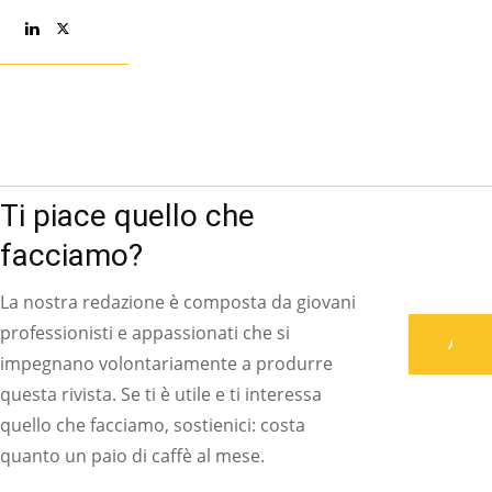
conseguito il
Diploma in
Lingua e
Cultura
Cinese
presso
l’Istituto
Italiano per
il Medio ed
Estremo
Oriente di
Roma ed il
Perfezionamento
in Lingua
Cinese
presso
l’ISMEO.
Sono stata
delegata
italiana per
l’International