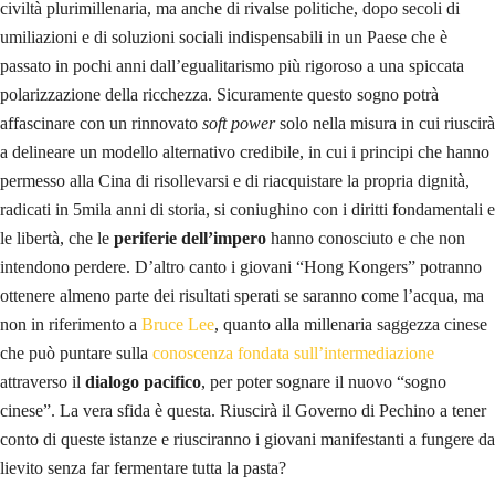
Fig. 5 – Un manifestante riposa sulla strada dopo nuovi scontri con la
polizia, 24 agosto 2019. Le manifestazioni iniziate nel giugno 2019
continuano senza sosta in tutta Hong Kong
DIRITTI E CICATRICI
D’altro canto il
dominio occidentale
ha rappresentato, qui come
altrove, una cicatrice per i popoli colonizzati, che leggono i fatti
attraverso quello che un
intellettuale di Singapore, Kishore Mahbubani,
ha definito il “
cellophane del colonialismo
”, che ha avvolto civiltà
millenarie, innescando dinamiche di
forte rivalsa
. Il successo delle
manifestazioni svoltesi per le strade di Hong Kong a favore del
Governo della RPC, che ha saputo risorgere dalle umiliazioni patite e
che si picca di definirsi “Paese in via di sviluppo”, possono essere lette