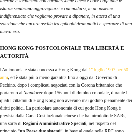
liberale e socialismo con caratteristiche cinesi e dove oggi tutte le
istanze sembrano aggrovigliarsi e riannodarsi, in un insieme
indifferenziato che vogliamo provare a dipanare, in attesa di una
soluzione che ancora oscilla tra epiloghi drammatici e speranze di una
nuova era.
HONG KONG POSTCOLONIALE TRA LIBERTÀ
E
AUTORITÀ
L’autonomia è stata concessa a Hong Kong dal
1° luglio 1997 per 50
anni
, ed è stata più o meno garantita fino a oggi dal Governo di
Pechino, dopo i complicati negoziati con la Corona britannica che
portarono all’
handover
dopo 156 anni di domino coloniale
,
durante i
quali i cittadini di Hong Kong non avevano mai goduto pienamente dei
diritti politici. La particolare autonomia di cui gode Hong Kong è
prevista dalla Carta Costituzionale cinese che ha introdotto le SARs,
una sorta di
Regioni Amministrative Speciali
, nel rispetto del
principio “
un Paese due sistemi
”, in base al quale nella RPC sono