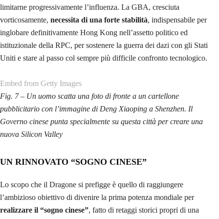
drammatici esiti che le recenti commemorazioni per la morte di Lì Peng
hanno reso ancora più tragici. La presenza dell’
esercito
ai confini di
Hong Kong e i movimenti di truppe notturni, definiti di routine,
rappresentano infatti una minaccia sempre più grave che non è stata
accompagnata da
reazioni internazionali
ferme, probabilmente per il
sempre più importante ruolo economico svolto nel mondo globalizzato
dalla RPC.
Embed from Getty Images