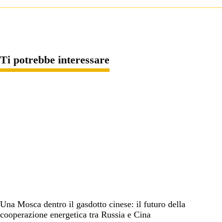
Youth
culture and
study tour
presso la
Tamkang
University
Taipei, e poi
docente di
discipline
giuridiche ed
economiche.
Ho lavorato
come
consulente
sinologa e
svolto
attività di
ricerca. Ora
lavoro in un
ente di
ricerca e
continuo la