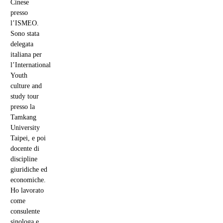
POSTCOLONIALE
TRA LIBERTÀ E
AUTORITÀ
UN PAESE E
DUE SISTEMI
UNA
RIVOLUZIONE
COLORATA DI
GIALLO
NAZIONALISMO
E INGERENZE
OCCIDENTALI
I FANTASMI
DI
TIANANMEN
DIRITTI E
CICATRICI
IL RUOLO
CENTRALE
DELLA GREAT