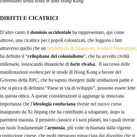
Trump
ha corroborato l’
idea di una
strumentalizzazione
americana
delle proteste
, a loro volta reinterpretate surrettiziamente sui social:
Facebook e Twitter
hanno denunciato l’apertura sul territorio della
RPC di un numero incredibile di profili fittizi, adoperati per screditare
ampiamente le manifestazioni degli ultimi mesi, che non hanno capi
riconosciuti e che vengono organizzate tramite
Telegram
.
Embed from Getty Images