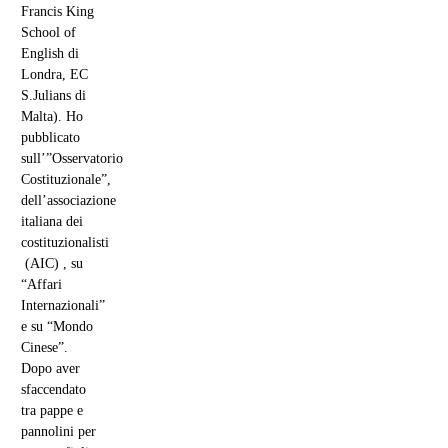
Chi lo ha
scritto
Elisabetta
Esposito