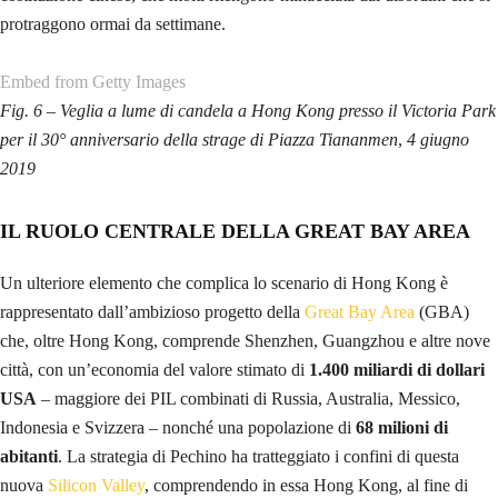
Fig. 4 – Manifestanti a Hong Kong con le bandiere dell’ex
colonizzatore britannico. Una scelta simbolica e mediatica che ha fatto
infuriare il Governo di Pechino
I FANTASMI DI TIANANMEN
Le
dinamiche
che si stanno intrecciando a Hong Kong sono
complicate
. Da un lato il conto alla rovescia per il
2047
riempie gli
abitanti del Porto dei Profumi di
inquietudini
, per il timore di perdere i
diritti acquisiti durante la lunga colonizzazione, che ha comunque
garantito l’
habeas corpus
, presidio della libertà individuale contro ogni
forma di arbitrio che i cittadini vedono impallidire lentamente, subendo
forme di controllo sempre più stringenti
. L’ampiezza e la risonanza
internazionale delle manifestazioni nella città fanno necessariamente
tornare alla mente le proteste di piazza
Tiananmen
di 30 anni fa e i