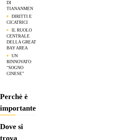
Fig. 6 – Veglia a lume di candela a Hong Kong presso il Victoria Park
per il 30° anniversario della strage di Piazza Tiananmen
,
4 giugno
2019
IL RUOLO CENTRALE DELLA GREAT BAY AREA
Un ulteriore elemento che complica lo scenario di Hong Kong è
rappresentato dall’ambizioso progetto della
Great Bay Area
(GBA)
che, oltre Hong Kong, comprende Shenzhen, Guangzhou e altre nove
città, con un’economia del valore stimato di
1.400 miliardi di dollari
USA
– maggiore dei PIL combinati di Russia, Australia, Messico,
Indonesia e Svizzera – nonché una popolazione di
68 milioni di
abitanti
. La strategia di Pechino ha tratteggiato i confini di questa
nuova
Silicon Valley
, comprendendo in essa Hong Kong, al fine di