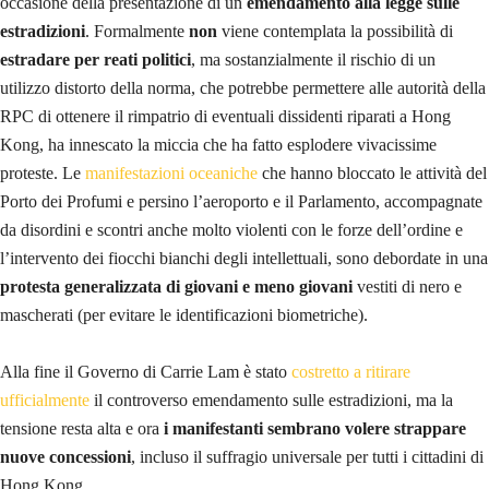
Fig. 2 – Le celebrazioni per i vent’anni del ritorno di Hong Kong alla
Cina, durante le quali Pechino ha dichiarato che il documento con cui
si è sancito il ritorno di Hong Kong secondo il principio “Un Paese,
due Sistemi”non è più pertinente
UNA RIVOLUZIONE COLORATA DI GIALLO
Dal settembre al dicembre 2014 la popolazione scese in piazza,
veicolando le
richieste di compiuta democrazia
e il rispetto dei
diritti
fondamentali
. Come risposta a queste manifestazioni battezzate
Rivoluzione degli ombrelli
– rigorosamente gialli e aperti, – nel 2015,
mentre il Consiglio Legislativo di Hong Kong respingeva la riforma
cinese, le successive elezioni, con un sistema farraginoso e diretto dal
Governo centrale, assegnarono la vittoria a una candidata gradita al