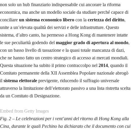
Fig. 1 – Hong Kong durante il dodicesimo fine settimana di proteste
,
24-25 agosto 2019
UN PAESE E DUE SISTEMI
Il principio in base al quale in un unico Stato possono convivere due
sistemi fu ideato da Deng Xiaoping, che riteneva il Porto dei Profumi
non solo un hub finanziario indispensabile cui ancorare la riforma
economica, ma anche un modello sociale da studiare perché capace di
conciliare
un sistema economico libero
con la
certezza del diritto
,
unite a un’elevata qualità dei servizi e delle infrastrutture. Questo
sistema, d’altro canto, ha permesso a Hong Kong di mantenere intatte
le sue peculiarità godendo del
maggior grado di apertura al mondo
,