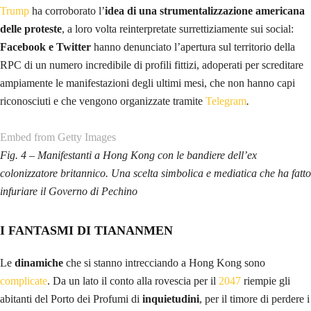
Alla fine il Governo di Carrie Lam è stato
costretto a ritirare
ufficialmente
il controverso emendamento sulle estradizioni, ma la
tensione resta alta e ora
i manifestanti sembrano volere strappare
nuove concessioni
, incluso il suffragio universale per tutti i cittadini di
Hong Kong.
Embed from Getty Images