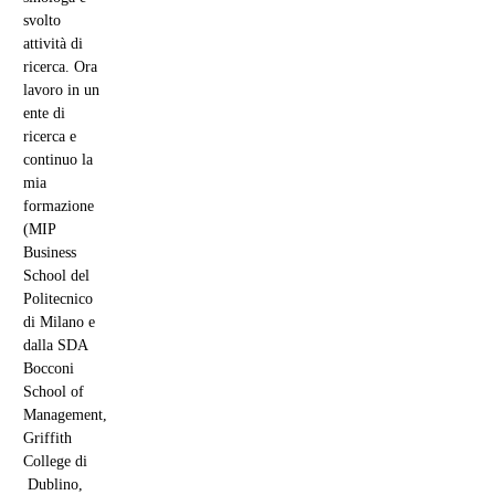
BAY AREA
UN
RINNOVATO
“SOGNO
CINESE”
Perchè è
importante
Dove si
trova