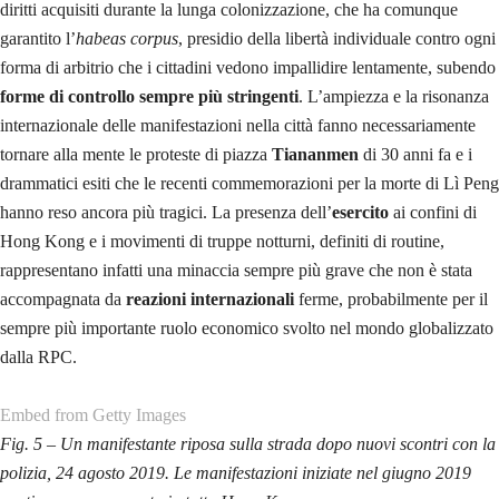
Fig. 3 – Joshua Wong e Agnes Chow, fondatori del partito Demosisto,
nuovamente arrestati e rilasciati dalle autorità
cittadine nei giorni
scorsi
NAZIONALISMO E INGERENZE OCCIDENTALI
Il Governo cinese si è schierato a supporto del Governo locale e della
sua leader,
Carrie Lam
, per contrastare gli
effetti farfalla
che ogni
scelta su Hong Kong potrebbe produrre all’esterno, in particolare nei
rapporti con Macao, Taiwan, Tibet, Xinjiang e Mongolia interna. La
leadership di Pechino non ha esitato a dipingere, attraverso i propri
mezzi di comunicazione, i giovani manifestanti come dei
terroristi
che
non amano la propria città, né tantomeno la Cina. Queste narrazioni
sono finalizzate a “proteggere dalla violenza” la popolazione di Hong
Kong, i cui giovani sono in balia dell’Occidente.
L’intervento di