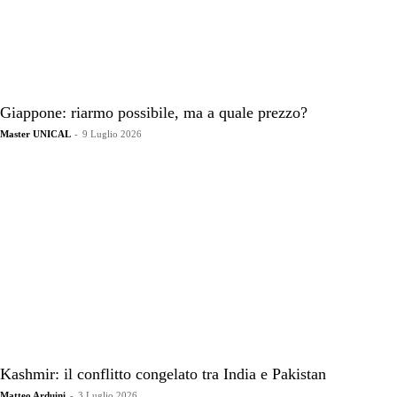
sull’”Osservatorio
Costituzionale”,
dell’associazione
italiana dei
costituzionalisti
(AIC) , su
“Affari
Internazionali”
e su “Mondo
Cinese”.
Dopo aver
sfaccendato
tra pappe e
pannolini per
quattro figli,
da quando
sono
cresciuti ho
ripreso alla
grande la
mia antica