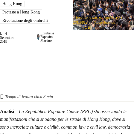
Hong Kong
Proteste a Hong Kong
"
Hong Kong International Airport
Rivoluzione degli ombrelli
20190812
" by
Studio Incendo
is licensed
under
CC BY
Elisabetta
4
Esposito
Settembre
Martino
2019
Tempo di lettura circa
8
min.
Analisi
–
La Repubblica Popolare Cinese (RPC) sta osservando le
manifestazioni che si snodano per le strade di Hong Kong, dove si
sono incrociate culture e civiltà, common law e civil law, democrazia