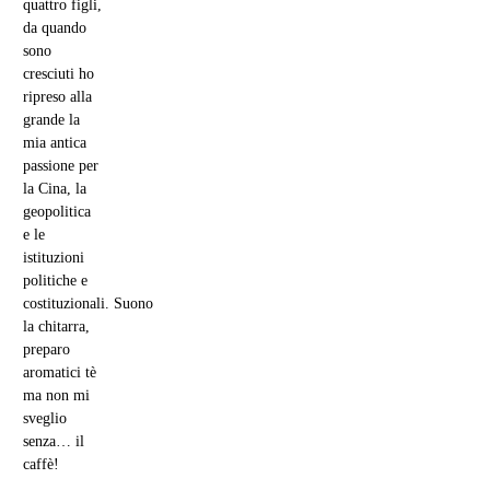
Martino
http://auroraborealeorientale.wordpress.com/
Sono nata
nello scorso
secolo, anzi
millennio,
nel 1961. Mi
sono laureata
in Scienze
Politiche,
Indirizzo
Internazionale,
presso La
Sapienza con
una tesi sul
consolidamento
della
Repubblica
Popolare
cinese (1949
– 1957); ho