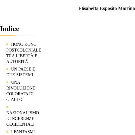
in questa ottica. A queste considerazioni si aggiunge la rinnovata
importanza che l’
ideologia confuciana
riveste nel nuovo corso
inaugurato da Xi Jinping che ha contribuito a sdoganare, dopo la
parentesi maoista, il pensiero classico e i suoi pilastri, tra i quali riveste
un ruolo fondamentale l’
armonia
, più volte richiamata dalla vigente
costituzione cinese, che molti ritengono minacciata dai disordini che si
protraggono ormai da settimane.
Embed from Getty Images