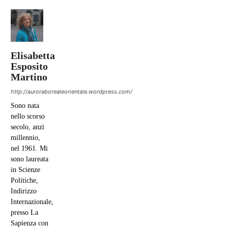
Fig. 7 – Un uomo scatta una foto di fronte a un cartellone
pubblicitario con l’immagine di Deng Xiaoping a Shenzhen. Il
Governo cinese punta specialmente su questa città
per creare una
nuova Silicon Valley
UN RINNOVATO “SOGNO CINESE”
Lo scopo che il Dragone si prefigge è quello di raggiungere
l’ambizioso obiettivo di divenire la prima potenza mondiale per
realizzare il “sogno cinese”
, fatto di retaggi storici propri di una
civiltà plurimillenaria, ma anche di rivalse politiche, dopo secoli di
umiliazioni e di soluzioni sociali indispensabili in un Paese che è
passato in pochi anni dall’egualitarismo più rigoroso a una spiccata
polarizzazione della ricchezza. Sicuramente questo sogno potrà
affascinare con un rinnovato
soft power
solo nella misura in cui riuscirà
a delineare un modello alternativo credibile, in cui i principi che hanno